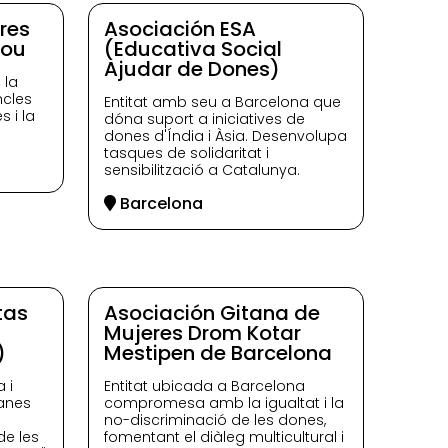
res
Asociación ESA
lou
(Educativa Social
Ajudar de Dones)
 la
ncles
Entitat amb seu a Barcelona que
 i la
dóna suport a iniciatives de
dones d'Índia i Àsia. Desenvolupa
tasques de solidaritat i
sensibilització a Catalunya.
Barcelona
tas
Asociación Gitana de
Mujeres Drom Kotar
)
Mestipen de Barcelona
 i
Entitat ubicada a Barcelona
anes
compromesa amb la igualtat i la
no-discriminació de les dones,
de les
fomentant el diàleg multicultural i