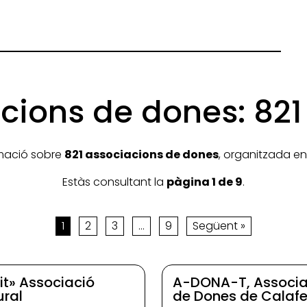
cions de dones: 821 
mació sobre
821 associacions de dones
, organitzada en
Estàs consultant la
pàgina 1 de 9
.
1
2
3
…
9
Següent »
it» Associació
A-DONA-T, Associa
ural
de Dones de Calafe