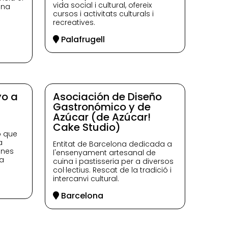
vida social i cultural, ofereix
ona
cursos i activitats culturals i
recreatives.
Palafrugell
yo a
Asociación de Diseño
Gastronómico y de
Azúcar (de Azúcar!
Cake Studio)
ro que
a
Entitat de Barcelona dedicada a
ones
l'ensenyament artesanal de
la
cuina i pastisseria per a diversos
col·lectius. Rescat de la tradició i
intercanvi cultural.
Barcelona