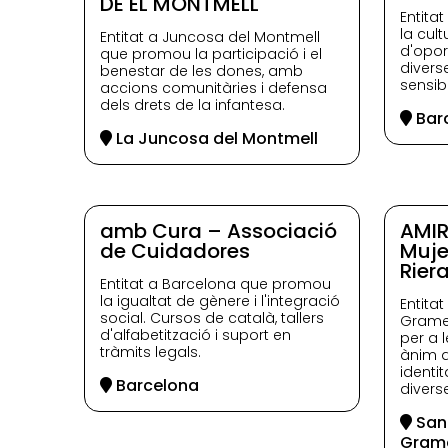
DE EL MONTMELL
Entita
la cult
Entitat a Juncosa del Montmell
d'opor
que promou la participació i el
divers
benestar de les dones, amb
sensibi
accions comunitàries i defensa
dels drets de la infantesa.
Bar
La Juncosa del Montmell
amb Cura – Associació
AMIR
de Cuidadores
Muje
Riera
Entitat a Barcelona que promou
la igualtat de gènere i l'integració
Entita
social. Cursos de català, tallers
Gramen
d'alfabetització i suport en
per a 
tràmits legals.
ànim de
identit
Barcelona
divers
San
Gram