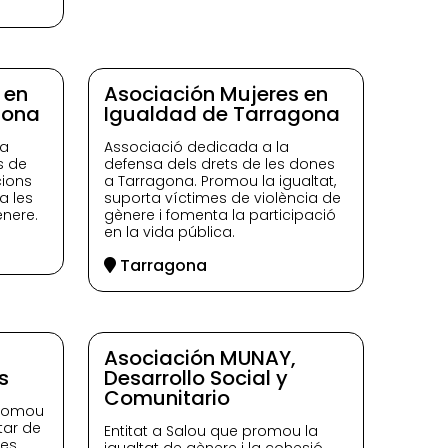
 en
Asociación Mujeres en
gona
Igualdad de Tarragona
la
Associació dedicada a la
s de
defensa dels drets de les dones
cions
a Tarragona. Promou la igualtat,
a les
suporta víctimes de violència de
ènere.
gènere i fomenta la participació
en la vida pública.
Tarragona
Asociación MUNAY,
s
Desarrollo Social y
Comunitario
promou
tar de
Entitat a Salou que promou la
es,