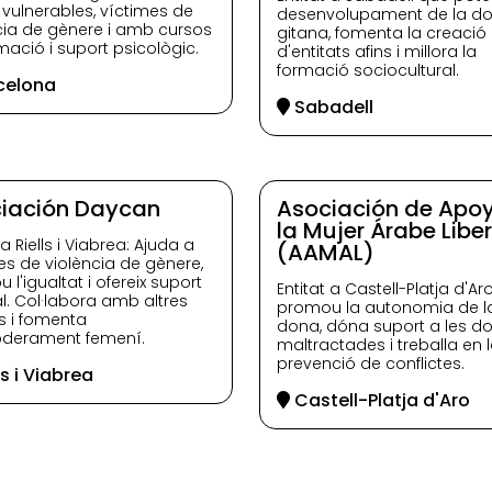
vulnerables, víctimes de
desenvolupament de la d
cia de gènere i amb cursos
gitana, fomenta la creació
mació i suport psicològic.
d'entitats afins i millora la
formació sociocultural.
celona
Sabadell
iación Daycan
Asociación de Apo
la Mujer Árabe Liber
 a Riells i Viabrea: Ajuda a
(AAMAL)
es de violència de gènere,
l'igualtat i ofereix suport
Entitat a Castell-Platja d'A
al. Col·labora amb altres
promou la autonomia de l
ts i fomenta
dona, dóna suport a les d
oderament femení.
maltractades i treballa en 
prevenció de conflictes.
ls i Viabrea
Castell-Platja d'Aro