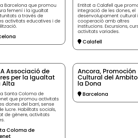
t a Barcelona que promou
Entitat a Calafell que prom
ura femení i la igualtat
integració de les dones, el
tunitats a través de
desenvolupament cultural i
es activitats educatives i de
cooperació amb altres
lització.
institucions. Excursions, cur
activitats variades.
celona
Calafell
A Associació de
Ancora, Promoción
res per la Igualtat
Cultural del Ambito
 Alta
la Dona
t a Santa Coloma de
Barcelona
et que promou activitats
les dones del barri, sense
 lucre. Habilitats socials,
at de gènere, activitats
es.
ta Coloma de
enet