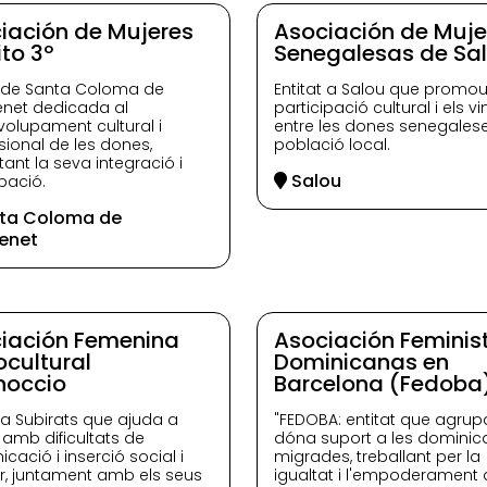
iación de Mujeres
Asociación de Muje
ito 3º
Senegalesas de Sa
t de Santa Coloma de
Entitat a Salou que promou
net dedicada al
participació cultural i els vi
olupament cultural i
entre les dones senegaleses
sional de les dones,
població local.
ant la seva integració i
Salou
ipació.
ta Coloma de
enet
iación Femenina
Asociación Feminis
ocultural
Dominicanas en
noccio
Barcelona (Fedoba
t a Subirats que ajuda a
"FEDOBA: entitat que agrupa
amb dificultats de
dóna suport a les dominic
cació i inserció social i
migrades, treballant per la
ar, juntament amb els seus
igualtat i l'empoderament 