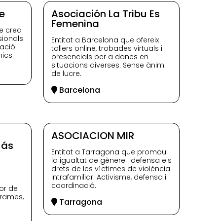
e
Asociación La Tribu Es
Femenina
e crea
sionals
Entitat a Barcelona que ofereix
pació
tallers online, trobades virtuals i
ics.
presencials per a dones en
situacions diverses. Sense ànim
de lucre.
Barcelona
ASOCIACION MIR
Más
Entitat a Tarragona que promou
la igualtat de gènere i defensa els
drets de les víctimes de violència
intrafamiliar. Activisme, defensa i
coordinació.
ior de
grames,
Tarragona