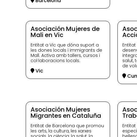
Barcelona
Asociación Mujeres de
Asoc
Mali en Vic
Acci
Entitat a Vic que dóna suport a
Entita
les dones locals i immigrants de
desenv
Mall. Activa amb tallers, cursos i
integr
col·laboracions locals.
salut, 
de vol
Vic
Cun
Asociación Mujeres
Asoc
Migrantes en Cataluña
Trab
Entitat de Barcelona que promou
Entita
les arts, la cultura, les xarxes
especi
socials, la ciència, la salut, la
belles