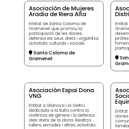
Asociación de Mujeres
Asoc
Aradia de Riera Alta
Distr
Entitat de Santa Coloma de
Entita
Gramenet que promou la
Grame
participació de les dones,
desenv
defensa els seus drets i organitza
profes
activitats culturals i socials.
foment
partic
Santa Coloma de
San
Gramenet
Gram
Asociación Espai Dona
Asoc
VNG
Soci
Equi
Entitat a Vilanova i la Geltrú
dedicada a la lluita contra la
Entita
violència de gènere i la defensa
dones 
dels drets de la dona. Realitza
comuni
tallers, xerrades i altres activitats.
famili