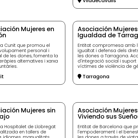
Viladecavalls
iación Mujeres en
Asociación Mujeres
ón
Igualdad de Tarra
t a Cunit que promou el
Entitat compromesa amb 
olupament personal i
igualtat i defensa dels dret
al de les dones, fomenta la
les dones a Tarragona. Ac
teràpies alternatives i xarxa
d'integració social i suport 
untàries.
víctimes de violència de g
it
Tarragona
iación Mujeres sin
Asociación Mujeres
ajo
Viviendo sus Sueño
t a Hospitalet de Llobregat
Entitat de Barcelona que 
alitzada en tallers de
l'empoderament i el benes
a, idiomes, manualitats,
les dones a través de viatg