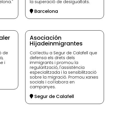
elona."
la superació de desigualtats.
Barcelona
aler
Asociación
Hijadeinmigrantes
ó de
Col·lectiu a Segur de Calafell que
a,
defensa els drets dels
e i
immigrants i promou la
regularització, l'assistència
especialitzada i la sensibilització
sobre la migració. Promou xarxes
socials i col·labora en
campanyes.
Segur de Calafell