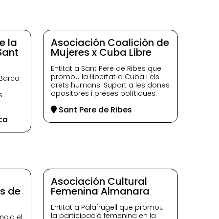
e la
Asociación Coalición de
Sant
Mujeres x Cuba Libre
Entitat a Sant Pere de Ribes que
promou la llibertat a Cuba i els
 Barca
drets humans. Suport a les dones
opositores i preses polítiques.
s
Sant Pere de Ribes
ca
l
Asociación Cultural
es de
Femenina Almanara
Entitat a Palafrugell que promou
la participació femenina en la
ncia el