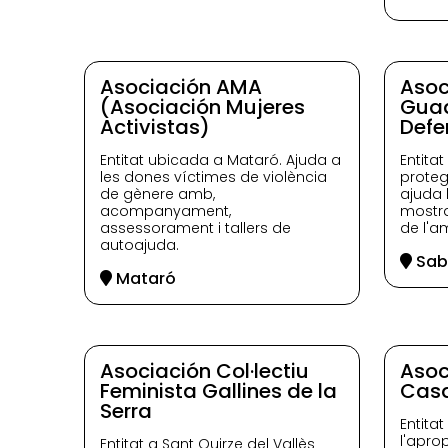
Asociación AMA
Asoc
(Asociación Mujeres
Guad
Activistas)
Defe
Entitat ubicada a Mataró. Ajuda a
Entitat
les dones víctimes de violència
proteg
de gènere amb,
ajuda 
acompanyament,
mostra
assessorament i tallers de
de l'a
autoajuda.
Sab
Mataró
Asociación Col·lectiu
Asoc
Feminista Gallines de la
Cas
Serra
Entita
l'apro
Entitat a Sant Quirze del Vallès