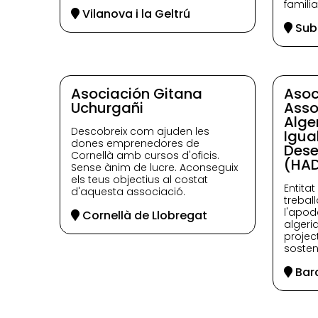
familia
Vilanova i la Geltrú
Subi
Asociación Gitana
Aso
Uchurgañi
Asso
Alge
Descobreix com ajuden les
Igual
dones emprenedores de
Des
Cornellà amb cursos d'oficis.
(HAD
Sense ànim de lucre. Aconseguix
els teus objectius al costat
Entita
d'aquesta associació.
trebal
l'apod
Cornellà de Llobregat
algeri
proje
sosten
Bar