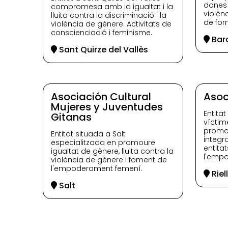
dones 
compromesa amb la igualtat i la
violèn
lluita contra la discriminació i la
de for
violència de gènere. Activitats de
conscienciació i feminisme.
Bar
Sant Quirze del Vallès
Asociación Cultural
Asoc
Mujeres y Juventudes
Entitat
Gitanas
víctim
promou 
Entitat situada a Salt
integr
especialitzada en promoure
entita
igualtat de gènere, lluita contra la
l'emp
violència de gènere i foment de
l'empoderament femení.
Riel
Salt