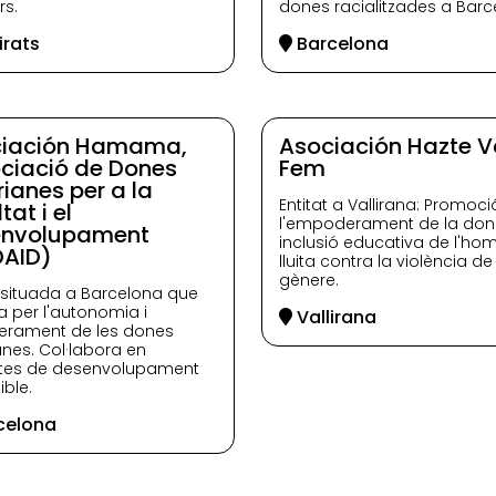
rs.
dones racialitzades a Barc
rats
Barcelona
ciación Hamama,
Asociación Hazte V
ciació de Dones
Fem
rianes per a la
Entitat a Vallirana: Promoci
tat i el
l'empoderament de la don
envolupament
inclusió educativa de l'hom
AID)
lluita contra la violència de
gènere.
t situada a Barcelona que
la per l'autonomia i
Vallirana
erament de les dones
anes. Col·labora en
ctes de desenvolupament
ible.
celona