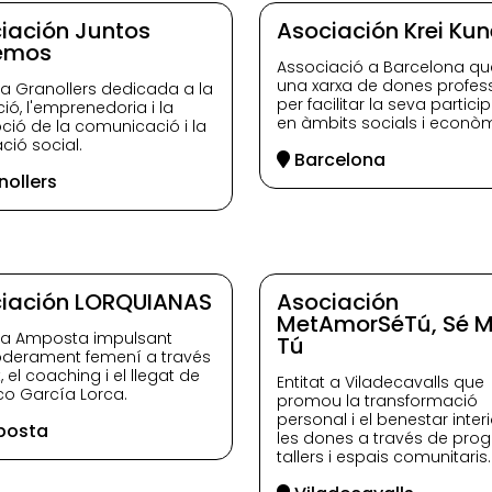
iación Juntos
Asociación Krei Kun
emos
Associació a Barcelona qu
una xarxa de dones profes
t a Granollers dedicada a la
per facilitar la seva partici
ió, l'emprenedoria i la
en àmbits socials i econòm
ió de la comunicació i la
ció social.
Barcelona
ollers
iación LORQUIANAS
Asociación
MetAmorSéTú, Sé 
t a Amposta impulsant
Tú
derament femení a través
t, el coaching i el llegat de
Entitat a Viladecavalls que
co García Lorca.
promou la transformació
personal i el benestar inter
osta
les dones a través de pro
tallers i espais comunitaris.