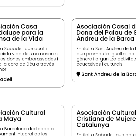
iación Casa
Asociación Casal d
alupe para la
Dona del Palau de 
nsa de la Vida
Andreu de la Barca
 a Sabadell que acull i
Entitat a Sant Andreu de la
eix la vida dels no nascuts,
que promou la igualtat de
les dones embarassades i
gènere i organitza activitat
 la cara de Déu a través
educatives i culturals.
mor.
Sant Andreu de la Bar
adell
iación Cultural
Asociación Cultura
a Maya
Cristiana de Mujer
Catalunya
t a Barcelona dedicada a
pament integral de les
Entitat a Sabadell que pote