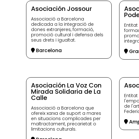
Asociación Jossour
Asoc
Pod
Associació a Barcelona
dedicada a la integració de
Entita
dones extranjeres, formació,
formac
promoció cultural i defensa dels
promoc
seus drets i igualtat.
integra
Barcelona
Gran
Asociación La Voz Con
Asoc
Mirada Solidaria de La
Entita
Calle
l'empo
de l'ar
Associació a Barcelona que
Federi
ofereix xarxa de suport a mares
en situacions complicades per
Amp
maltractament, precarietat o
limitacions culturals.