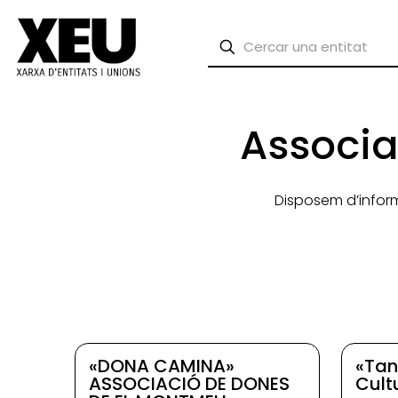
Associa
Disposem d’infor
«DONA CAMINA»
«Tan
ASSOCIACIÓ DE DONES
Cult