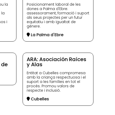
ou la
Posicionament laboral de les
dones a Palma d'Ebre:
 la
assessorament, formació i suport
als seus projectes per un futur
sos i
equitatiu i amb igualtat de
gènere.
La Palma d'Ebre
ARA: Asociación Raíces
 de
y Alas
Entitat a Cubelles compromesa
amb la criança respectuosa i el
suport a les famílies en tot el
procés. Promou valors de
respecte i inclusió.
Cubelles