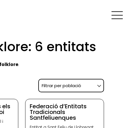
ore: 6 entitats
folklore
.
 els
Federació d’Entitats
oi
Tradicionals
Santfeliuenques
 i
Entitat a Sant Feliu de Llobregat