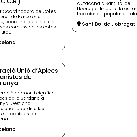
.C.C.B.)
ciutadana a Sant Boi de
Llobregat. Impulsa la cultu
tat Coordinadora de Colles
tradicional i popular catal
leres de Barcelona
, coordina i defensa els
Sant Boi de Llobregat
ssos comuns de les colles
iutat.
celona
ració Unió d’Aplecs
anistes de
lunya
eració promou i dignifica
lecs de la Sardana a
nya. Gestiona,
iona i coordina les
ts sardanistes de
ona.
celona