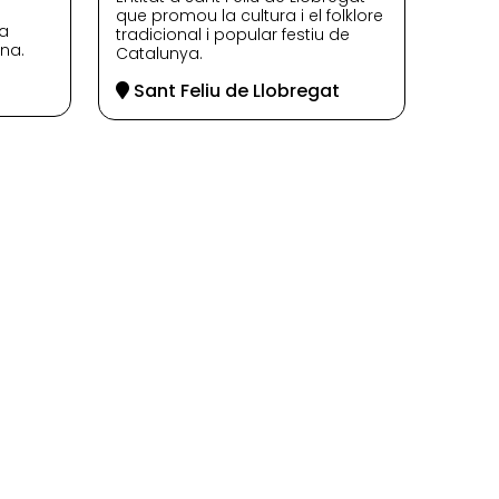
que promou la cultura i el folklore
ra
tradicional i popular festiu de
ana.
Catalunya.
Sant Feliu de Llobregat