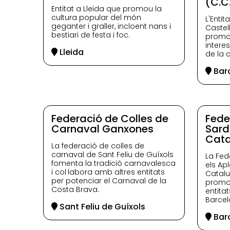
(C.C
Entitat a Lleida que promou la
cultura popular del món
L'Enti
geganter i graller, incloent nans i
Castel
bestiari de festa i foc.
promou
intere
Lleida
de la c
Bar
Federació de Colles de
Fede
Carnaval Ganxones
Sard
Cata
La federació de colles de
carnaval de Sant Feliu de Guíxols
La Fed
fomenta la tradició carnavalesca
els Ap
i col·labora amb altres entitats
Catalu
per potenciar el Carnaval de la
promoc
Costa Brava.
entita
Barcel
Sant Feliu de Guíxols
Bar