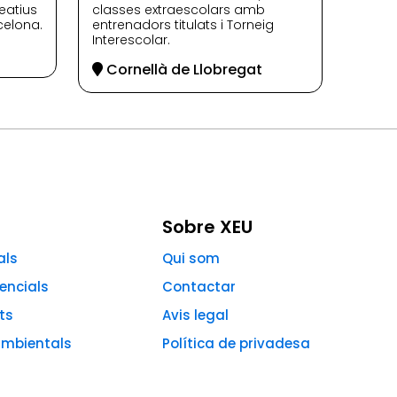
eatius
classes extraescolars amb
celona.
entrenadors titulats i Torneig
Interescolar.
Cornellà de Llobregat
Sobre XEU
als
Qui som
encials
Contactar
ts
Avis legal
mbientals
Política de privadesa