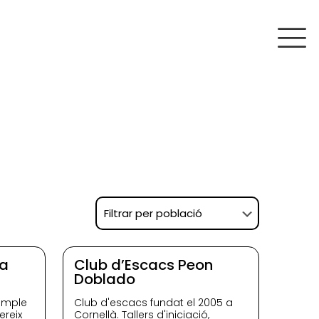
va
Club d’Escacs Peon
Doblado
xample
Club d'escacs fundat el 2005 a
ereix
Cornellà. Tallers d'iniciació,