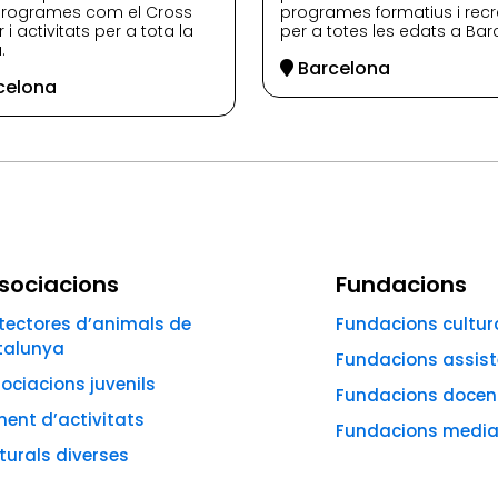
rogrames com el Cross
programes formatius i recr
 i activitats per a tota la
per a totes les edats a Bar
.
Barcelona
celona
sociacions
Fundacions
tectores d’animals de
Fundacions cultur
talunya
Fundacions assist
ociacions juvenils
Fundacions docen
ent d’activitats
Fundacions media
turals diverses