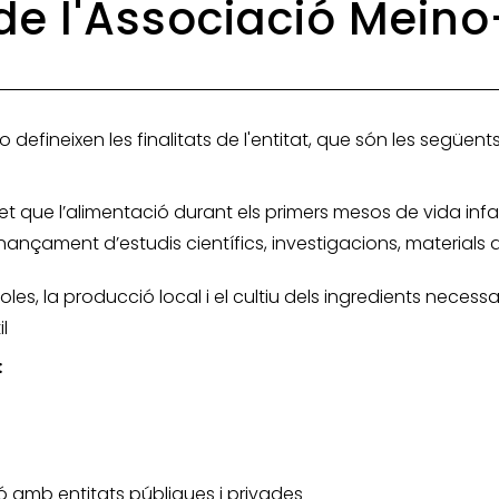
 de l'Associació Mein
 defineixen les finalitats de l'entitat, que són les següents
fet que l’alimentació durant els primers mesos de vida inf
inançament d’estudis científics, investigacions, materials 
les, la producció local i el cultiu dels ingredients necess
l
:
ció amb entitats públiques i privades