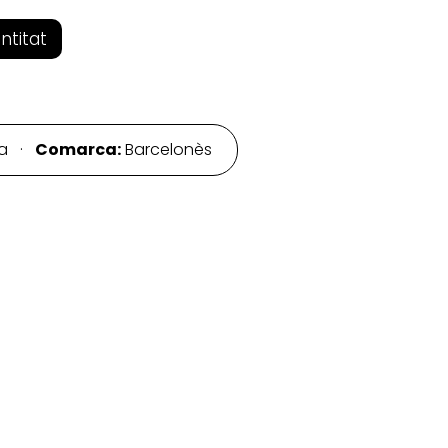
entitat
na ·
Comarca:
Barcelonès