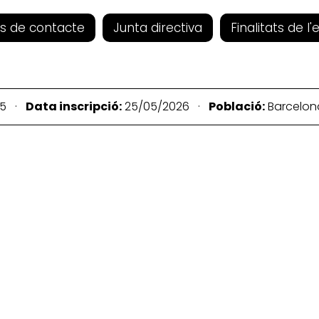
s de contacte
Junta directiva
Finalitats de l'
15 ·
Data inscripció:
25/05/2026 ·
Població:
Barcelo