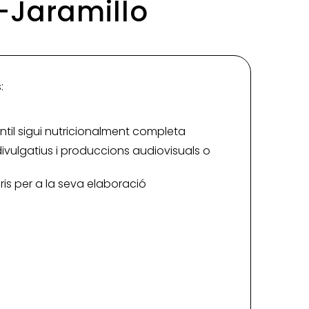
o-Jaramillo
:
antil sigui nutricionalment completa
divulgatius i produccions audiovisuals o
aris per a la seva elaboració