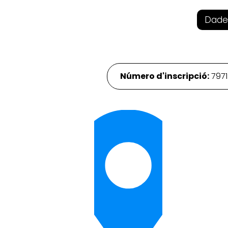
Dade
Número d'inscripció:
797