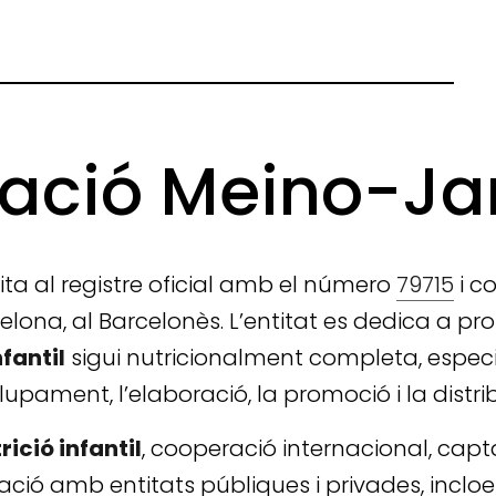
ació Meino-Ja
crita al registre oficial amb el número
79715
i c
elona, al Barcelonès. L’entitat es dedica a 
fantil
sigui nutricionalment completa, espec
lupament, l’elaboració, la promoció i la distri
rició infantil
, cooperació internacional, captac
ció amb entitats públiques i privades, incloe