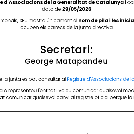
e d'Associacions de la Generalitat de Catalunya
i co
data de
29/05/2026
.
personals, XEU mostra únicament el
nom de pila i les inic
ocupen els càrrecs de la junta directiva.
Secretari:
n
George Matapandeu
la junta es pot consultar al
Registre d'Associacions de 
 o representeu l'entitat i voleu comunicar qualsevol mod
itat comunicar qualsevol canvi al registre oficial perquè l