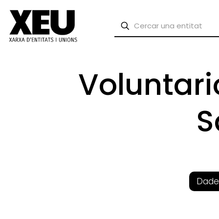
Voluntar
S
Dade