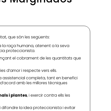
itat, que són les següents:
t a la raça humana, atenent a la seva
cia proteccionista.
ançant el cobrament de les quantitats que
es d’amor i respecte vers ells.
 assistencial completa, tant en benefici
 d’acord amb les millores tècniques
mals i plantes
, i exercir contra ells les
 i difondre la idea proteccionista i evitar