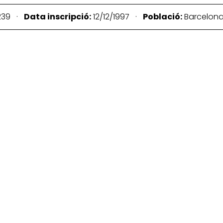
239 ·
Data inscripció:
12/12/1997 ·
Població:
Barcelon