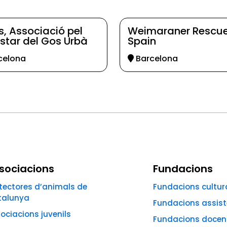
s, Associació pel
Weimaraner Rescu
star del Gos Urbà
Spain
celona
Barcelona
sociacions
Fundacions
tectores d’animals de
Fundacions cultur
talunya
Fundacions assist
ociacions juvenils
Fundacions docen