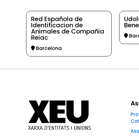
Red Española de
Udol
Identificacion de
Bene
Animales de Compañia
Bar
Reiac
Barcelona
As
Pro
Ca
Ass