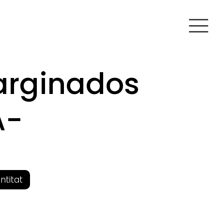
arginados
A-
entitat