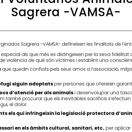
Sagrera -VAMSA-
rginados Sagrera -VAMSA- defineixen les finalitats de l'ent
n especial als que més es distingeixen per la seva fidelita
 de violència de què són víctimes i establint una conscièn
s
que quedin confiats pels seus amos a l’associació, mitj
refugi siguin adoptats
per persones que ofereixin garanti
 llocs d’atenció per als animals
i desenvolupar una tasca
 també procurar que els inevitables sacrificis s’efectuïn
ui, el dolor.
s els qui infringeixin la legislació protectora d’ani
ssari en els àmbits cultural, sanitari, etc.
, per aplicar