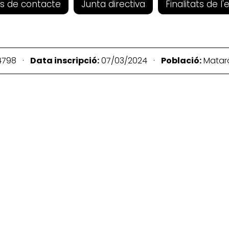
s de contacte
Junta directiva
Finalitats de l'
4798 ·
Data inscripció:
07/03/2024 ·
Població:
Mata