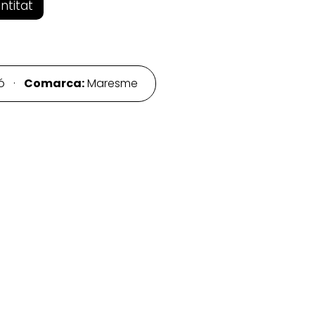
entitat
ró ·
Comarca:
Maresme