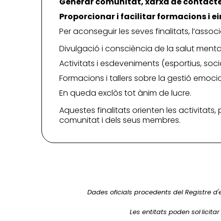
Generar comunitat, xarxa de contactes 
Proporcionar i facilitar formacions i 
Per aconseguir les seves finalitats, l’assoc
Divulgació i consciència de la salut mental 
Activitats i esdeveniments (esportius, socia
Formacions i tallers sobre la gestió emocio
En queda exclòs tot ànim de lucre.
Aquestes finalitats orienten les activitats,
comunitat i dels seus membres.
Dades oficials procedents del Registre d'
Les entitats poden sol·licita