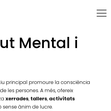
ut Mental i
iu principal promoure la consciència
de les persones. A més, ofereix
tza
xerrades
,
tallers
,
activitats
xò sense ànim de lucre.