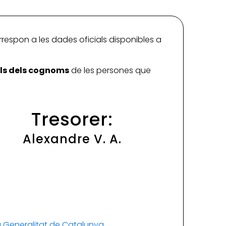
rrespon a les dades oficials disponibles a
ials dels cognoms
de les persones que
Tresorer:
Alexandre V. A.
la Generalitat de Catalunya
.