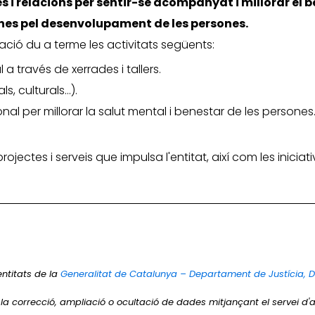
i relacions per sentir-se acompanyat i millorar el b
eines pel desenvolupament de les persones.
iació du a terme les activitats següents:
a través de xerrades i tallers.
ls, culturals…).
nal per millorar la salut mental i benestar de les persones
 projectes i serveis que impulsa l'entitat, així com les inic
entitats de la
Generalitat de Catalunya – Departament de Justícia, 
r la correcció, ampliació o ocultació de dades mitjançant el servei d'a