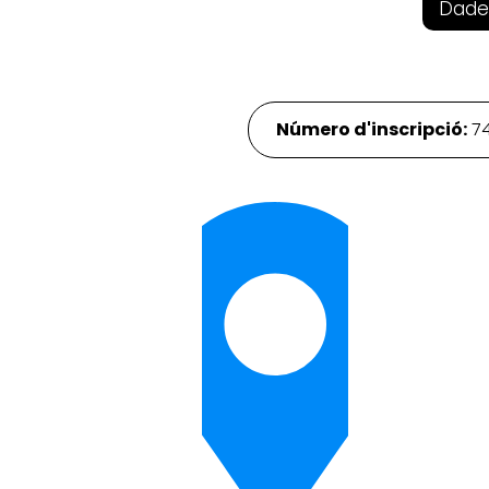
Dade
Número d'inscripció:
7