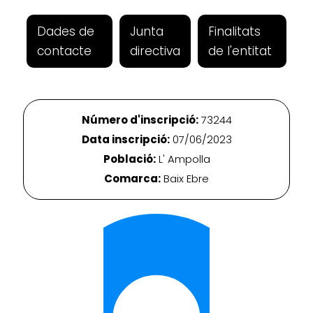
Dades de
Junta
Finalitats
contacte
directiva
de l'entitat
Número d'inscripció:
73244
Data inscripció:
07/06/2023
Població:
L' Ampolla
Comarca:
Baix Ebre