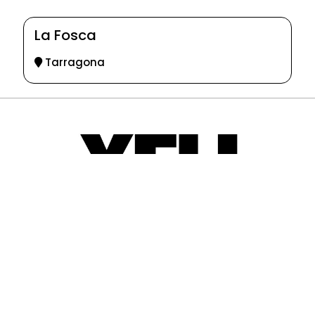
La Fosca
Tarragona
© 2025-2026
Guia d'entitats
XEU (Xarxa d'Entitats i Unions)
Programació web: Space Bits