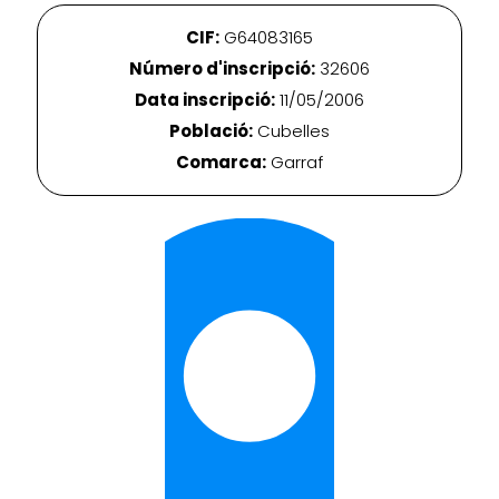
CIF:
G64083165
Número d'inscripció:
32606
Data inscripció:
11/05/2006
Població:
Cubelles
Comarca:
Garraf