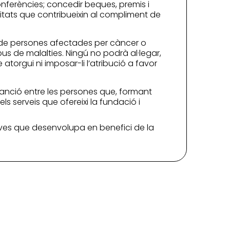
onferències; concedir beques, premis i
ivitats que contribueixin al compliment de
s, de persones afectades per càncer o
pus de malalties. Ningú no podrà al·legar,
atorgui ni imposar-li l’atribució a favor
crimanció entre les persones que, formant
dels serveis que ofereixi la fundació i
iatives que desenvolupa en benefici de la