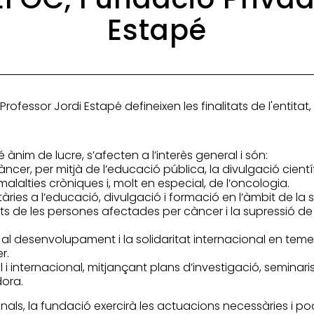
Estapé
rofessor Jordi Estapé defineixen les finalitats de l'entitat
 ànim de lucre, s’afecten a l’interès general i són:
ncer, per mitjà de l’educació pública, la divulgació cient
malalties cròniques i, molt en especial, de l’oncologia.
ies a l’educació, divulgació i formació en l’àmbit de la s
ts de les persones afectades per càncer i la supressió de
al desenvolupament i la solidaritat internacional en teme
r.
i internacional, mitjançant plans d’investigació, seminaris
dora.
cionals, la fundació exercirà les actuacions necessàries i po