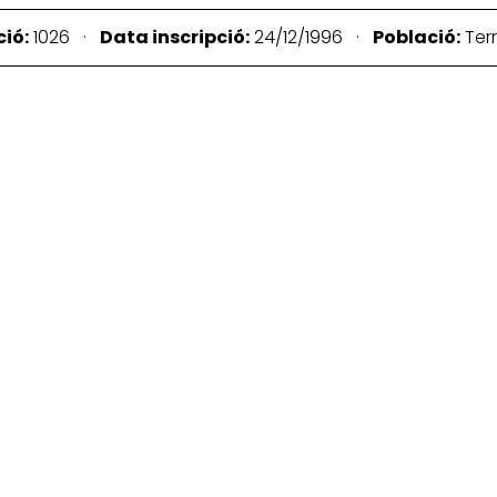
ió:
1026 ·
Data inscripció:
24/12/1996 ·
Població:
Ter