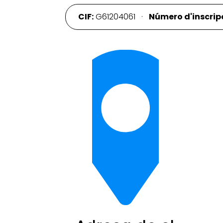
CIF:
G61204061 ·
Número d'inscripc