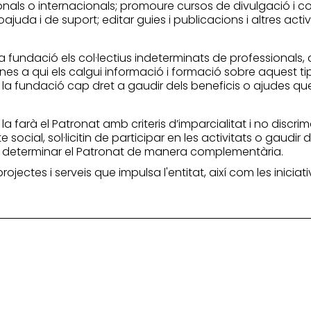
ionals o internacionals; promoure cursos de divulgació i c
juda i de suport; editar guies i publicacions i altres act
 la fundació els col·lectius indeterminats de professional
ones a qui els calgui informació i formació sobre aquest ti
la fundació cap dret a gaudir dels beneficis o ajudes que 
is la farà el Patronat amb criteris d’imparcialitat i no dis
e social, sol·licitin de participar en les activitats o gaudir 
ot determinar el Patronat de manera complementària.
 projectes i serveis que impulsa l'entitat, així com les inic