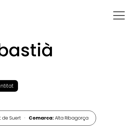
bastià
entitat
t de Suert ·
Comarca:
Alta Ribagorça