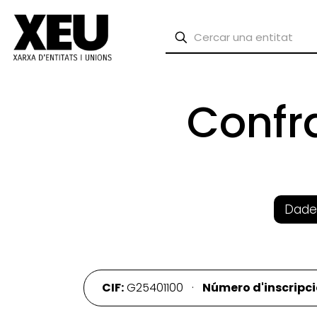
Confr
Dade
CIF:
G25401100 ·
Número d'inscripci