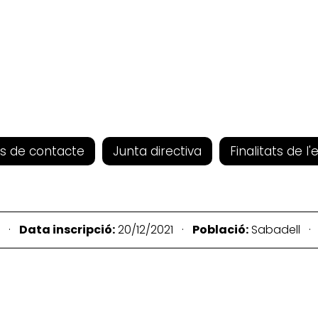
s de contacte
Junta directiva
Finalitats de l'
8 ·
Data inscripció:
20/12/2021 ·
Població:
Sabadell 