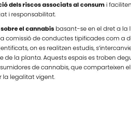
ió dels riscos associats al consum
i facilit
t i responsabilitat.
 sobre el cannabis
basant-se en el dret a la l
i la comissió de conductes tipificades com a d
tificats, on es realitzen estudis, s’intercanvi
e de la planta. Aquests espais es troben degu
umidores de cannabis, que comparteixen els 
a legalitat vigent.