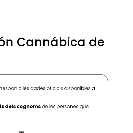
ión Cannábica de
rrespon a les dades oficials disponibles a
ials dels cognoms
de les persones que