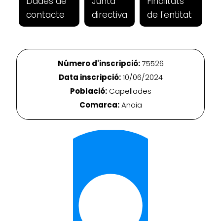
Dades de
Junta
Finalitats
contacte
directiva
de l'entitat
Número d'inscripció:
75526
Data inscripció:
10/06/2024
Població:
Capellades
Comarca:
Anoia