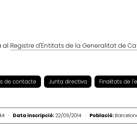
a al
Registre d'Entitats de la Generalitat de C
s de contacte
Junta directiva
Finalitats de l'
44 ·
Data inscripció:
22/05/2014 ·
Població:
Barcelo