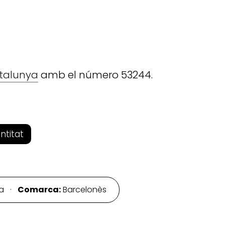
atalunya
amb el número 53244.
entitat
na ·
Comarca:
Barcelonès