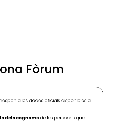
 Zona Fòrum
rrespon a les dades oficials disponibles a
ials dels cognoms
de les persones que