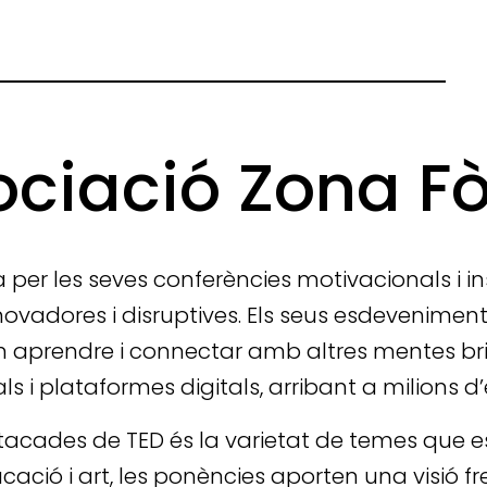
ociació Zona F
 per les seves conferències motivacionals i i
nnovadores i disruptives. Els seus esdevenime
 aprendre i connectar amb altres mentes bril
als i plataformes digitals, arribant a milions
acades de TED és la varietat de temes que es
ucació i art, les ponències aporten una visió f