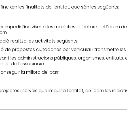
neixen les finalitats de l'entitat, que són les següents:
er impedir l’incivisme i les molèsties a l’entorn del Fòrum d
orn.
ació realitza les activitats següents:
ció de propostes ciutadanes per vehicular i transmetre les 
ant les administracions públiques, organismes, entitats, em
nals de l’associació.
nseguir la millora del barri.
 projectes i serveis que impulsa l'entitat, així com les inic