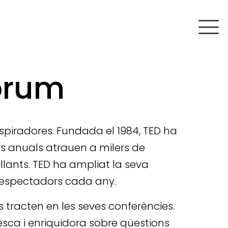
òrum
nspiradores. Fundada el 1984, TED ha
nts anuals atrauen a milers de
lants. TED ha ampliat la seva
 d’espectadors cada any.
 tracten en les seves conferències.
resca i enriquidora sobre qüestions