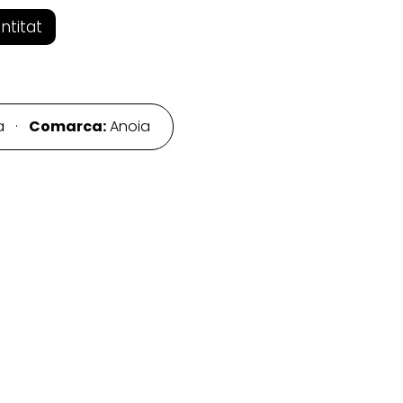
entitat
ra ·
Comarca:
Anoia