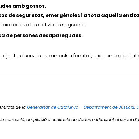
gudes amb gossos.
sos de seguretat, emergències i a tota aquella entitat
ació realitza les activitats següents:
erca de persones desaparegudes.
 projectes i serveis que impulsa l'entitat, així com les inic
entitats de la
Generalitat de Catalunya – Departament de Justícia, 
r la correcció, ampliació o ocultació de dades mitjançant el servei d'a