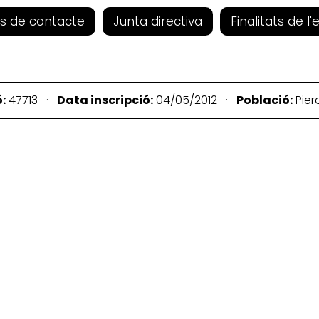
s de contacte
Junta directiva
Finalitats de l'
:
47713 ·
Data inscripció:
04/05/2012 ·
Població:
Pie