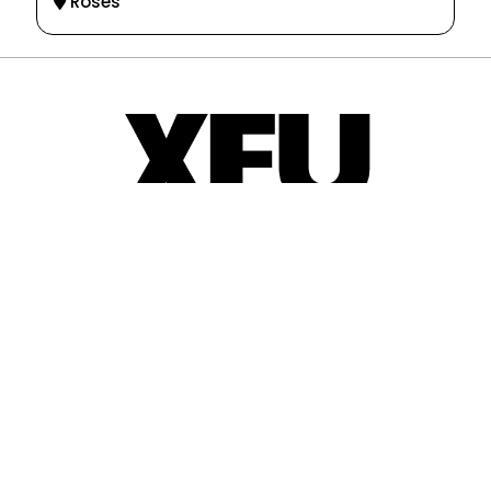
Roses
© 2025-2026
Guia d'entitats
XEU (Xarxa d'Entitats i Unions)
Programació web: Space Bits
Sobre XEU
Qui som