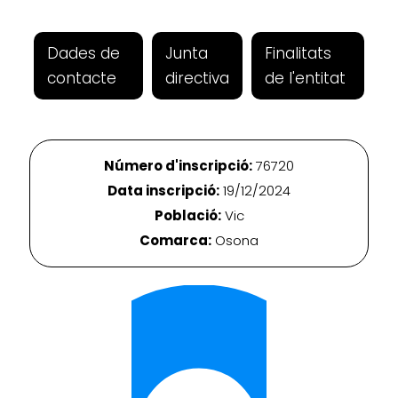
Dades de
Junta
Finalitats
contacte
directiva
de l'entitat
Número d'inscripció:
76720
Data inscripció:
19/12/2024
Població:
Vic
Comarca:
Osona