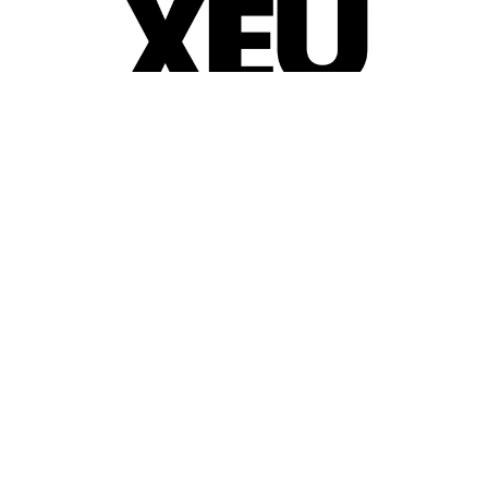
© 2025-2026
Guia d'entitats
XEU (Xarxa d'Entitats i Unions)
Programació web: Space Bits
Sobre XEU
Qui som
Contactar
Avis legal
Política de privadesa