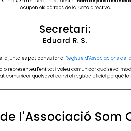
personals, XEU mostra únicament el
nom de pila i les inic
ocupen els càrrecs de la junta directiva.
Secretari:
Eduard R. S.
la junta es pot consultar al
Registre d'Associacions de 
 o representeu l'entitat i voleu comunicar qualsevol mod
itat comunicar qualsevol canvi al registre oficial perquè l
s de l'Associació So