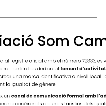
iació Som Ca
rita al registre oficial amb el número
72833
, es
a. L’entitat es dedica al
foment d’activitats
 crear una marca identificativa a nivell local
 la igualtat de gènere.
ix un
canal de comunicació formal amb l’ad
onar a conèixer els recursos turístics dels qual