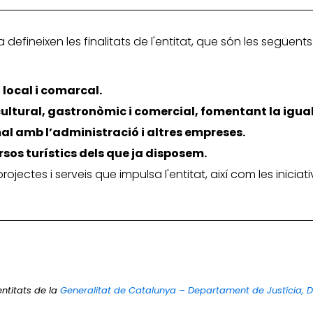
efineixen les finalitats de l'entitat, que són les següents
 local i comarcal.
 cultural, gastronòmic i comercial, fomentant la igua
al amb l’administració i altres empreses.
rsos turístics dels que ja disposem.
 projectes i serveis que impulsa l'entitat, així com les inic
entitats de la
Generalitat de Catalunya – Departament de Justícia, 