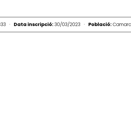
833 ·
Data inscripció:
30/03/2023 ·
Població:
Camar