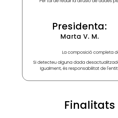
Per tal de reduir la difusió de dades 
Presidenta:
Marta V. M.
La composició completa de 
Si detecteu alguna dada desactualitzada
Igualment, és responsabilitat de l'ent
Finalitat