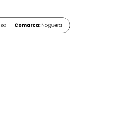
asa ·
Comarca:
Noguera