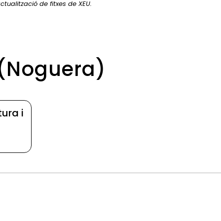
ctualització de fitxes de XEU.
 (Noguera)
ura i