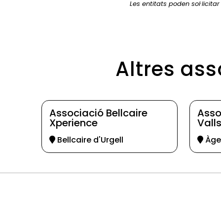
Les entitats poden sol·licita
Altres as
Associació Bellcaire
Asso
Xperience
Vall
Bellcaire d'Urgell
Àge