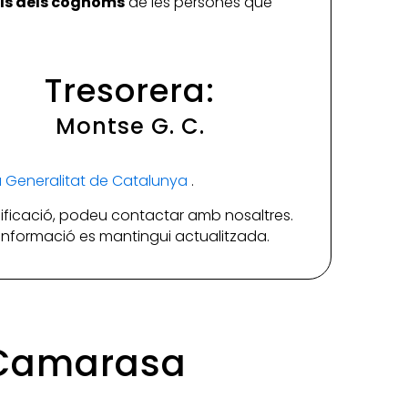
ials dels cognoms
de les persones que
Tresorera:
Montse G. C.
la Generalitat de Catalunya
.
ificació, podeu contactar amb nosaltres.
a informació es mantingui actualitzada.
m Camarasa