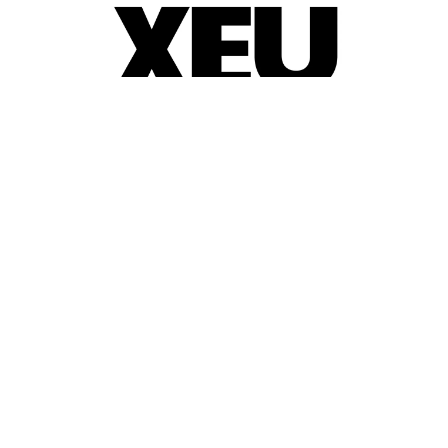
© 2025-2026
Guia d'entitats
XEU (Xarxa d'Entitats i Unions)
Programació web: Space Bits
Sobre XEU
Qui som
Contactar
Avis legal
Política de privadesa