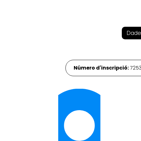
Dade
Número d'inscripció:
725