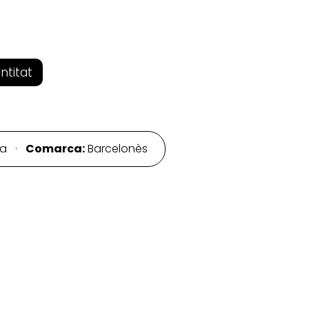
entitat
na ·
Comarca:
Barcelonès