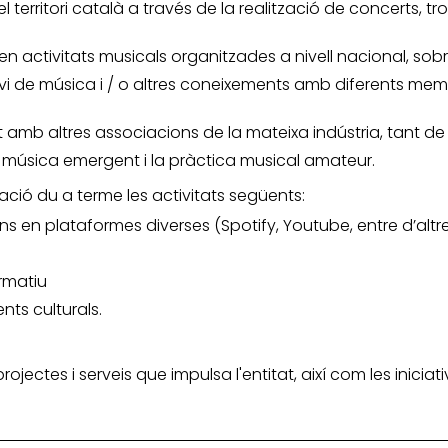
 territori català a través de la realització de concerts, 
n activitats musicals organitzades a nivell nacional, sob
nvi de música i / o altres coneixements amb diferents memb
mb altres associacions de la mateixa indústria, tant de 
la música emergent i la pràctica musical amateur.
iació du a terme les activitats següents:
ns en plataformes diverses (Spotify, Youtube, entre d’altr
ormatiu
nts culturals.
 projectes i serveis que impulsa l'entitat, així com les inic