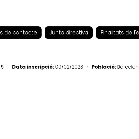
s de contacte
Junta directiva
Finalitats de l'
35 ·
Data inscripció:
09/02/2023 ·
Població:
Barcelo