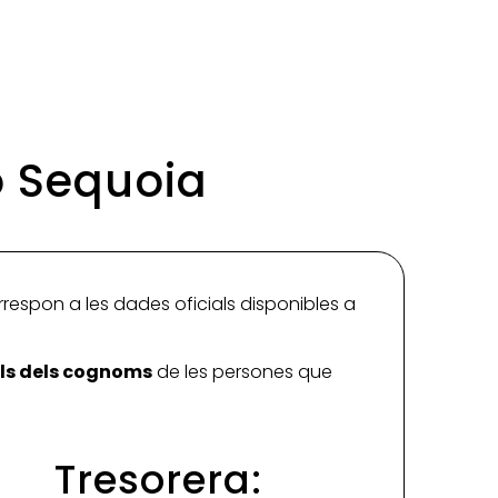
ó Sequoia
rrespon a les dades oficials disponibles a
ials dels cognoms
de les persones que
Tresorera: