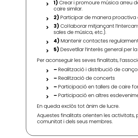
1)
Crear i promoure música arreu del
caire similar.
2)
Participar de manera proactiva e
3)
Col·laborar mitjançant l’interca
sales de música, etc.).
4)
Mantenir contactes regularment a
5)
Desvetllar l’interès general per 
Per aconseguir les seves finalitats, l’assoc
–
Realització i distribució de canço
–
Realització de concerts
–
Participació en tallers de caire f
–
Participació en altres esdevenime
En queda exclòs tot ànim de lucre.
Aquestes finalitats orienten les activitats,
comunitat i dels seus membres.