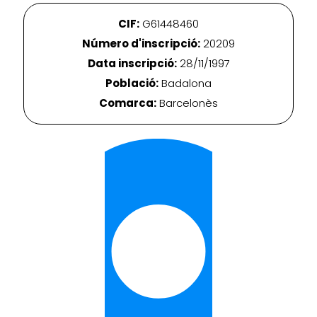
CIF:
G61448460
Número d'inscripció:
20209
Data inscripció:
28/11/1997
Població:
Badalona
Comarca:
Barcelonès