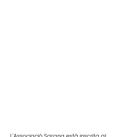
L'Associació Sarana està inscrita al