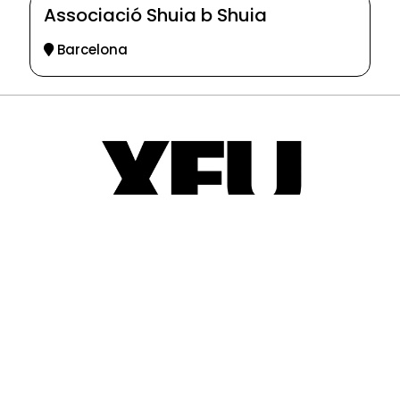
Associació Shuia b Shuia
Barcelona
© 2025-2026
Guia d'entitats
XEU (Xarxa d'Entitats i Unions)
Programació web: Space Bits
Sobre XEU