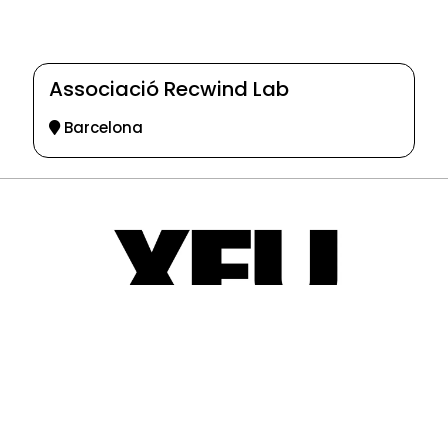
Associació Recwind Lab
Barcelona
© 2025-2026
Guia d'entitats
XEU (Xarxa d'Entitats i Unions)
Programació web: Space Bits