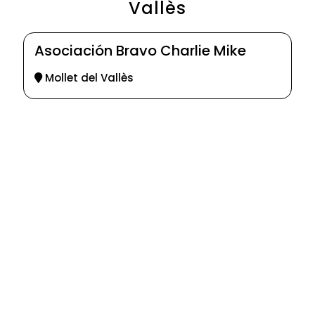
Vallès
Asociación Bravo Charlie Mike
Mollet del Vallès
© 2025-2026
Guia d'entitats
XEU (Xarxa d'Entitats i Unions)
Programació web: Space Bits