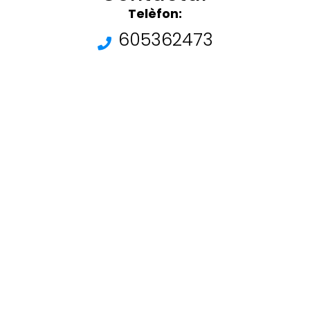
Telèfon:
605362473