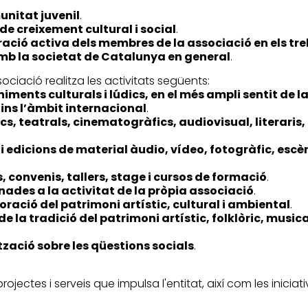
unitat juvenil
.
 de creixement cultural i social
.
oració activa dels membres de la associació en els treb
amb la societat de Catalunya en general
.
ssociació realitza les activitats següents:
iments culturals i lúdics, en el més ampli sentit de l
dins l’àmbit internacional
.
ics, teatrals, cinematogràfics, audiovisual, literaris
i edicions de material àudio, vídeo, fotogràfic, escè
, convenis, tallers, stage i cursos de formació
.
nades a la activitat de la pròpia associació
.
oració del patrimoni artístic, cultural i ambiental
.
de la tradició del patrimoni artístic, folklòric, music
zació sobre les qüestions socials
.
 projectes i serveis que impulsa l'entitat, així com les inic