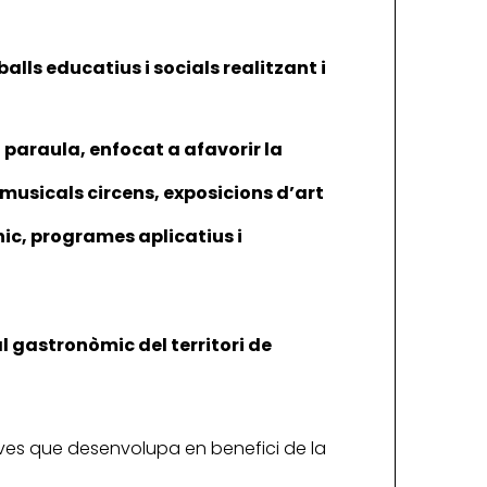
alls educatius i socials realitzant i
a paraula, enfocat a afavorir la
, musicals circens, exposicions d’art
nic, programes aplicatius i
al gastronòmic del territori de
iatives que desenvolupa en benefici de la