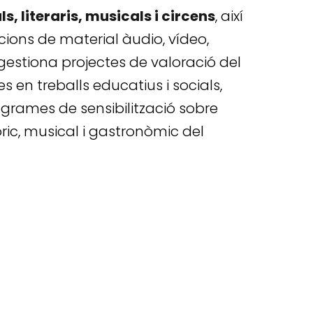
s, literaris, musicals i circens
, així
icions de material àudio, vídeo,
i gestiona projectes de valoració del
s en treballs educatius i socials,
grames de sensibilització sobre
lòric, musical i gastronòmic del