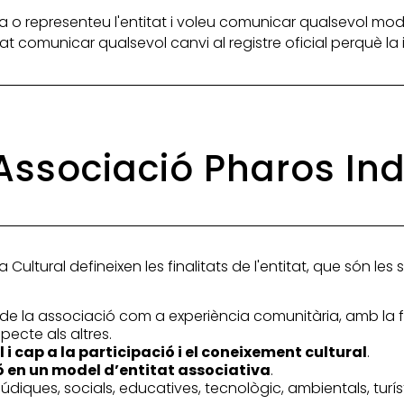
 o representeu l'entitat i voleu comunicar qualsevol mod
itat comunicar qualsevol canvi al registre oficial perquè l
l'Associació Pharos Ind
 Cultural defineixen les finalitats de l'entitat, que són les
de la associació com a experiència comunitària, amb la fin
pecte als altres.
 i cap a la participació i el coneixement cultural
.
ó en un model d’entitat associativa
.
s, lúdiques, socials, educatives, tecnològic, ambientals, turí