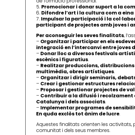
de formació professional.
5.
Promocionar i donar suport a la com
6.
Difondre l’art i la cultura com a eina
7.
Impulsar la participació i la col·lab
participant de projectes amb joves i 
Per aconseguir les seves finalitats
, l’a
–
Organitzar i participar en els esdeven
integració en l’intercanvi entre joves 
–
Donar lloc a diversos festivals artíst
escènics i figuratius
.
–
Realitzar produccions, distribucions 
multimèdia, obres artístiques
.
–
Organitzar i dirigir seminaris, debats
–
Crear i gestionar estructures relacio
–
Proposar i gestionar projectes de val
–
Contribuir a la difusió i recolzament 
Catalunya i dels associats
.
–
Implementar programes de sensibilit
En quda exclòs tot ànim de lucre
.
Aquestes finalitats orienten les activitats,
comunitat i dels seus membres.