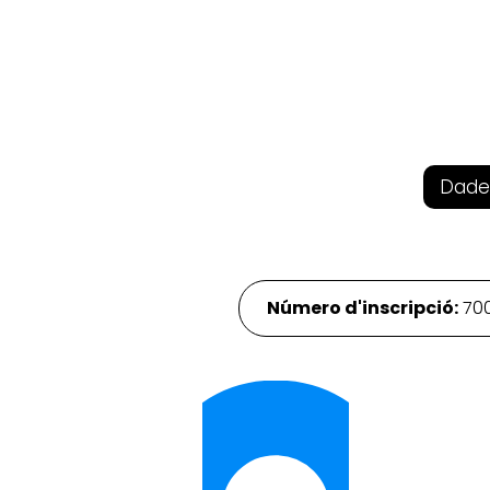
Dade
Número d'inscripció:
70