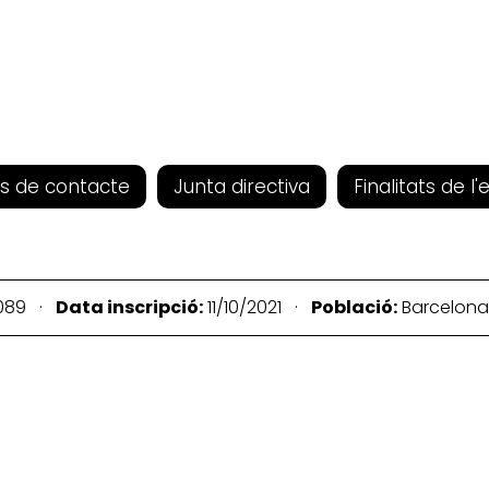
s de contacte
Junta directiva
Finalitats de l'
089 ·
Data inscripció:
11/10/2021 ·
Població:
Barcelon