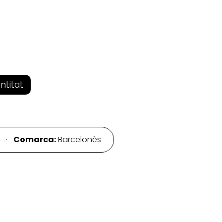
entitat
a ·
Comarca:
Barcelonès