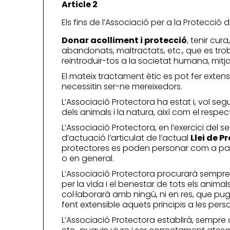
Article 2
Els fins de l’Associació per a la Protecció 
Donar acolliment i protecció
, tenir cur
abandonats, maltractats, etc., que es trobi
reintroduir-tos a la societat humana, mit
El mateix tractament ètic es pot fer exten
necessitin ser-ne mereixedors.
L’Associació Protectora ha estat i, vol seg
dels animals i la natura, així com el respe
L’Associació Protectora, en l’exercici del
d’actuació l’articulat de l’actual
Llei de P
protectores es poden personar com a part
o en general.
L’Associació Protectora procurarà sempre
per la vida i el benestar de tots els animal
col·laborarà amb ningú, ni en res, que pug
fent extensible aquets principis a les pers
L’Associació Protectora establirà, sempre