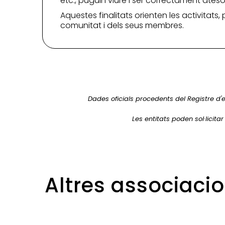
etc., puguin viure i ser correctament ates
Aquestes finalitats orienten les activitats,
comunitat i dels seus membres.
Dades oficials procedents del Registre d'e
Les entitats poden sol·licita
Altres associaci