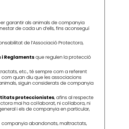
is per garantir als animals de companyia
benestar de cada un d’ells, fins aconseguí
nsabilitat de l’Associació Protectora,
s i Reglaments
que regulen la protecció
ractats, etc., té sempre com a referent
t, com quan diu que les associacions
animals, siguin considerats de companyia
titats proteccionistes
, afins al respecte
ctora mai ha col·laborat, ni col·labora, ni
general i els de companyia en particular,
s de companyia abandonats, maltractats,