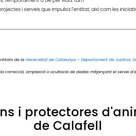
os, temporalment o de per vida; tam.
 projectes i serveis que impulsa l'entitat, així com les inic
ntitats de la
Generalitat de Catalunya – Departament de Justícia, D
r la correcció, ampliació o ocultació de dades mitjançant el servei d'a
ons i protectores d'an
de Calafell