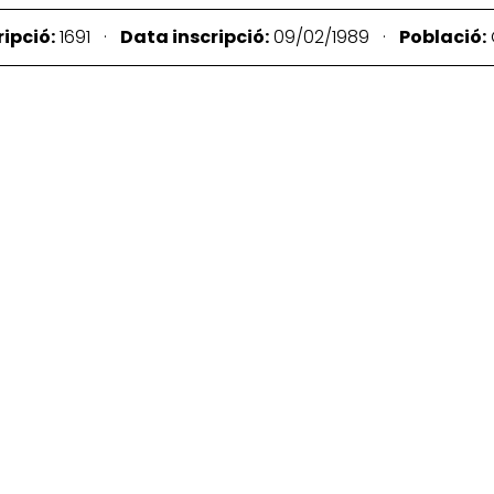
ipció:
1691 ·
Data inscripció:
09/02/1989 ·
Població: