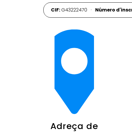
CIF:
G43222470 ·
Número d'inscr
Adreça de