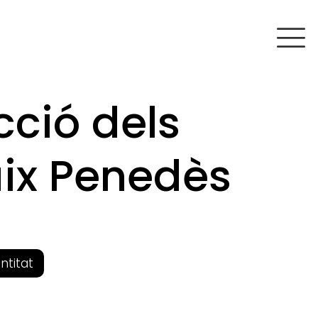
cció dels
aix Penedès
entitat