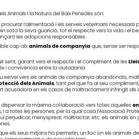
dels Animals i la Natura del Baix Penedès són:
a, procurar l’alimentació i els serveis veterinaris necessar
n sota la seva guarició, tot el respecte vers la vida i el 
jançant les adopcions responsables.
sible cap als
animals de companyia
que, sense ser respo
uir sent, garant vers el respecte i el compliment de les
Llei
cte i convivència entre la ciutadania.
 seu servei vers els animals de companyia abandonats, malt
rotecció dels Animals
, tant pel que fa al seu complimen
 acusadora en els casos de maltractament infringit als 
 dispensar la màxima col·laboració vers totes aquelles
en
s, i a totes les persones; per la qual cosa l’Associació Prote
ui perjudicar, menysprear, maltractar, etc. els animals en 
ones.
 que els seus mitjans ho permetin, un lloc on els animal