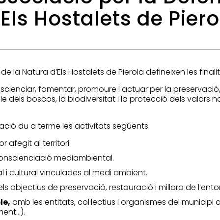
’Els Hostalets de Piero
de la Natura d’Els Hostalets de Pierola defineixen les finali
nscienciar, fomentar, promoure i actuar per la preservació,
dels boscos, la biodiversitat i la protecció dels valors nat
iació du a terme les activitats següents:
 afegit al territori.
nscienciació mediambiental.
i cultural vinculades al medi ambient.
s objectius de preservació, restauració i millora de l’ento
le,
amb les entitats, col·lectius i organismes del municipi
ment…).