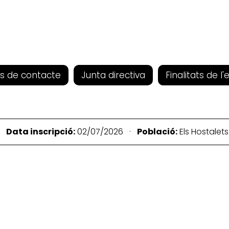
s de contacte
Junta directiva
Finalitats de l'
 ·
Data inscripció:
02/07/2026 ·
Població:
Els Hostalet