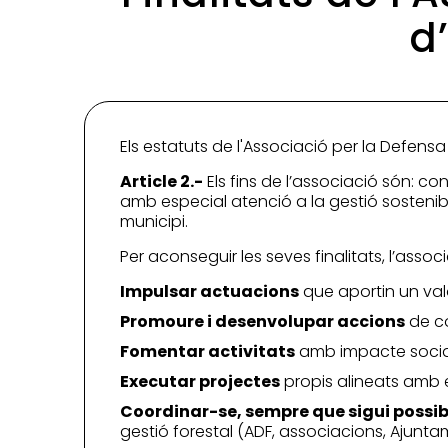
d
Els estatuts de l'Associació per la Defensa 
Article 2.-
Els fins de l’associació són: co
amb especial atenció a la gestió sostenible 
municipi.
Per aconseguir les seves finalitats, l’assoc
Impulsar actuacions
que aportin un valor
Promoure i desenvolupar accions
de co
Fomentar activitats
amb impacte social 
Executar projectes
propis alineats amb el
Coordinar-se, sempre que sigui possib
gestió forestal (ADF, associacions, Ajunta