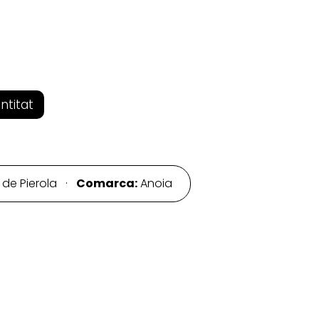
entitat
s de Pierola ·
Comarca:
Anoia