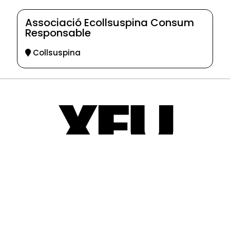
Associació Ecollsuspina Consum
Responsable
Collsuspina
© 2025-2026
Guia d'entitats
XEU (Xarxa d'Entitats i Unions)
Programació web: Space Bits