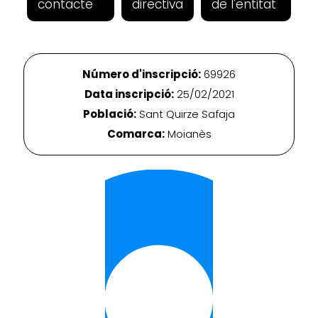
contacte
directiva
de l'entitat
Número d'inscripció:
69926
Data inscripció:
25/02/2021
Població:
Sant Quirze Safaja
Comarca:
Moianès