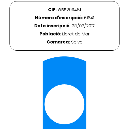
CIF:
G55299481
Número d'inscripció:
61641
Data inscripció:
28/07/2017
Població:
Lloret de Mar
Comarca:
Selva