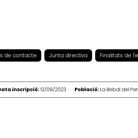
s de contacte
Junta directiva
Finalitats de l'
ata inscripció:
12/09/2023 ·
Població:
La Bisbal del 