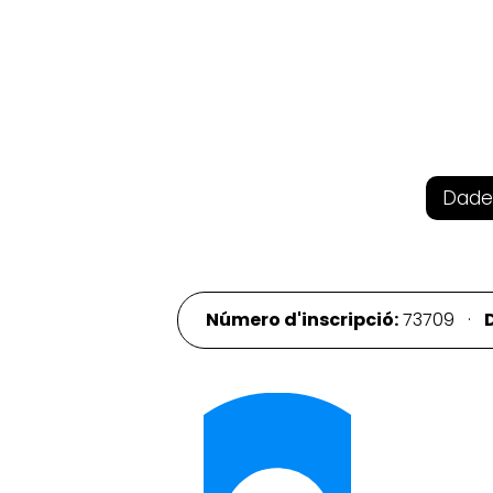
Dade
Número d'inscripció:
73709 ·
D