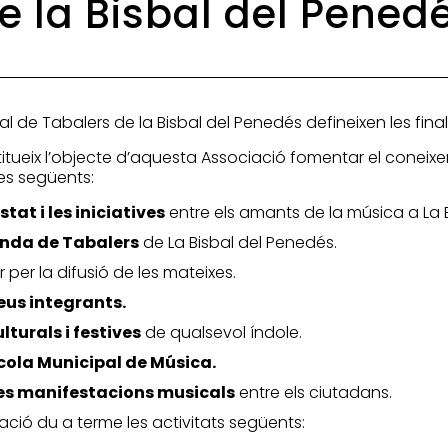
e la Bisbal del Pened
ral de Tabalers de la Bisbal del Penedés defineixen les final
stitueix l’objecte d’aquesta Associació fomentar el coneixe
les següents:
tat i les iniciatives
entre els amants de la música a La 
anda de Tabalers
de La Bisbal del Penedés.
ar per la difusió de les mateixes.
eus integrants.
lturals i festives
de qualsevol índole.
scola Municipal de Música.
les manifestacions musicals
entre els ciutadans.
iació du a terme les activitats següents: