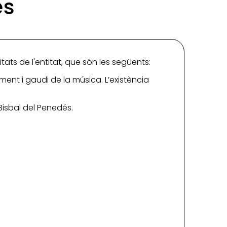
és
itats de l'entitat, que són les següents:
ment i gaudi de la música. L’existència
Bisbal del Penedés.