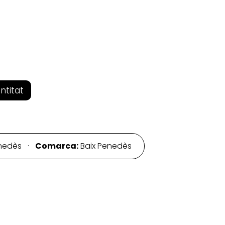
entitat
Penedès ·
Comarca:
Baix Penedès