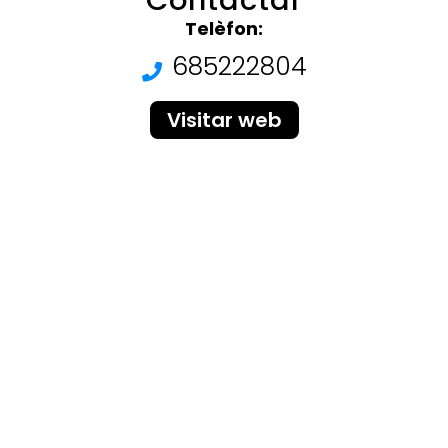
Contactar
Telèfon:
685222804
Visitar web