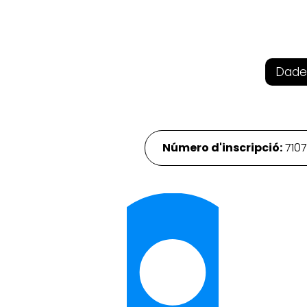
Dade
Número d'inscripció:
710