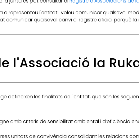
la junta es pot consultar al
Registre d'Associacions de 
 o representeu l'entitat i voleu comunicar qualsevol mod
itat comunicar qualsevol canvi al registre oficial perquè l
de l'Associació la Ru
ge defineixen les finalitats de l'entitat, que són les següen
gne amb criteris de sensibilitat ambiental i d’eficiència
rses unitats de convivència consolidant les relacions comu