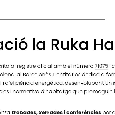
ació la Ruka Ha
scrita al registre oficial amb el número
71075
i 
elona, al Barcelonès. L’entitat es dedica a fo
l i d’eficiència energètica, desenvolupant un
ncies i normativa d’habitatge que promoguin l
nitza
trobades, xerrades i conferències
per d