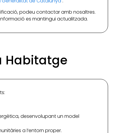
la Generalitat de Catalunya
.
ificació, podeu contactar amb nosaltres.
a informació es mantingui actualitzada.
ka Habitatge
ts:
 energètica, desenvolupant un model
nitàries a l’entorn proper.