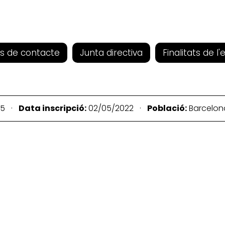
s de contacte
Junta directiva
Finalitats de l'
75 ·
Data inscripció:
02/05/2022 ·
Població:
Barcelo