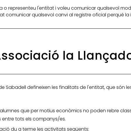
 o representeu l'entitat i voleu comunicar qualsevol mod
itat comunicar qualsevol canvi al registre oficial perquè l
'Associació la Llança
e Sabadell defineixen les finalitats de l'entitat, que són l
 alumnes que per motius econòmics no poden rebre classe
rs entre tots els companys/es.
iació du a terme les activitats següents: