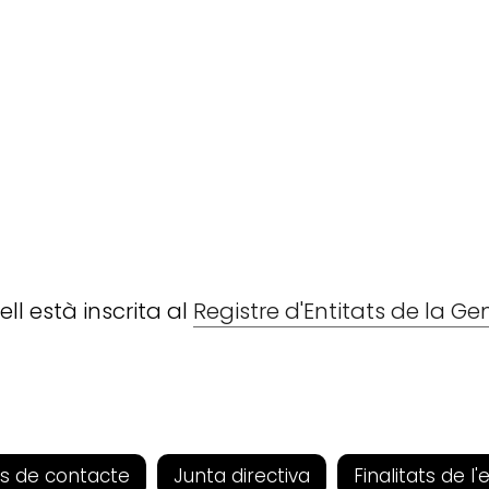
l està inscrita al
Registre d'Entitats de la G
s de contacte
Junta directiva
Finalitats de l'