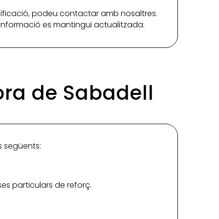
ificació, podeu contactar amb nosaltres.
a informació es mantingui actualitzada.
dora de Sabadell
es següents:
s particulars de reforç.