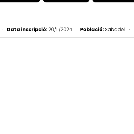
2 ·
Data inscripció:
20/11/2024 ·
Població:
Sabadell ·