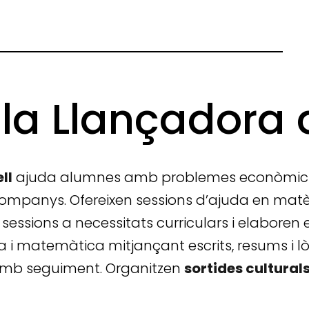
 la Llançadora 
ll
ajuda alumnes amb problemes econòmics en
ompanys. Ofereixen sessions d’ajuda en matèri
ssions a necessitats curriculars i elaboren ex
a i matemàtica mitjançant escrits, resums i l
amb seguiment. Organitzen
sortides cultural