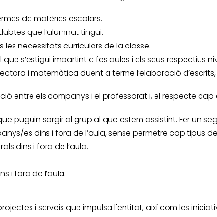
ermes de matèries escolars.
dubtes que l’alumnat tingui.
les necessitats curriculars de la classe.
que s’estigui impartint a fes aules i els seus respectius niv
lectora i matemàtica duent a terme l’elaboració d’escrits, 
ó entre els companys i el professorat i, el respecte cap a 
 puguin sorgir al grup al que estem assistint. Fer un se
nys/es dins i fora de l’aula, sense permetre cap tipus de 
rals dins i fora de l’aula.
ns i fora de l’aula.
 projectes i serveis que impulsa l'entitat, així com les inic