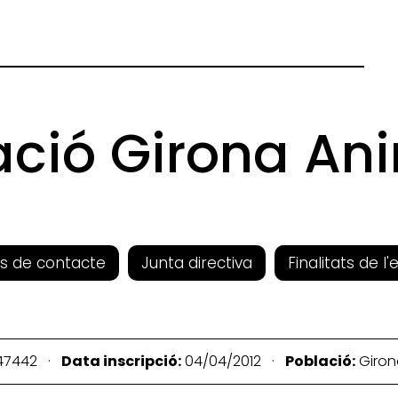
ació Girona Ani
s de contacte
Junta directiva
Finalitats de l'
47442 ·
Data inscripció:
04/04/2012 ·
Població:
Giro