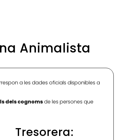
ona Animalista
rrespon a les dades oficials disponibles a
ials dels cognoms
de les persones que
Tresorera: