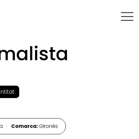
malista
entitat
na ·
Comarca:
Gironès