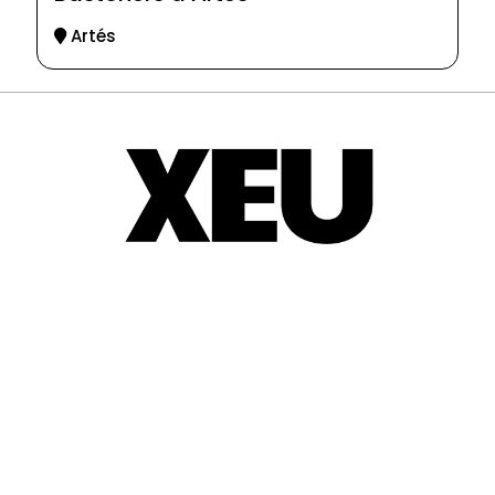
Artés
© 2025-2026
Guia d'entitats
XEU (Xarxa d'Entitats i Unions)
Programació web: Space Bits
Sobre XEU