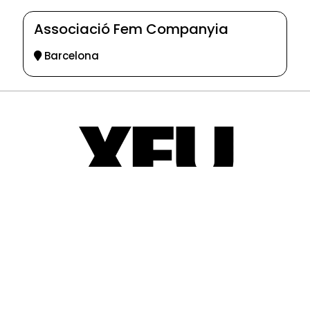
Associació Fem Companyia
Barcelona
© 2025-2026
Guia d'entitats
XEU (Xarxa d'Entitats i Unions)
Programació web: Space Bits