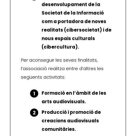
desenvolupament de la
Societat de la Informació
com a portadora de noves
realitats (cibersocietat) i de
nous espais culturals
(cibercultura).
Per aconseguir les seves finalitats,
l’associació realitza entre d’altres les
següents activitats:
Formació en l’àmbit de les
arts audiovisuals.
Producció i promoció de
creacions audiovisuals
comunitàries.