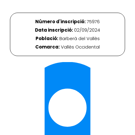
Número d'inscripció:
75976
Data inscripció:
02/09/2024
Població:
Barberà del Vallès
Comarca:
Vallès Occidental