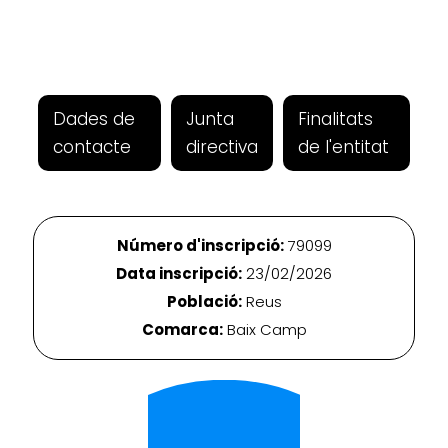
Dades de
Junta
Finalitats
contacte
directiva
de l'entitat
Número d'inscripció:
79099
Data inscripció:
23/02/2026
Població:
Reus
Comarca:
Baix Camp