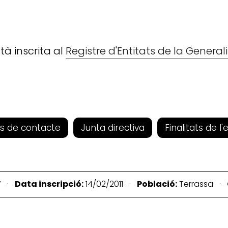
tà inscrita al
Registre d'Entitats de la Genera
s de contacte
Junta directiva
Finalitats de l'
7 ·
Data inscripció:
14/02/2011 ·
Població:
Terrassa ·