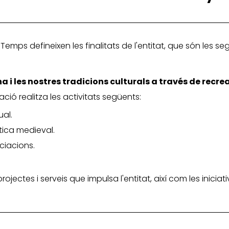
 Temps defineixen les finalitats de l'entitat, que són les se
 i les nostres tradicions culturals a través de recre
ació realitza les activitats següents:
al.
tica medieval.
ciacions.
 projectes i serveis que impulsa l'entitat, així com les inic