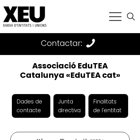
Contactar:
Associació EduTEA
Catalunya «EduTEA cat»
Dades de
Junta
Finalitats
contacte
directiva
de l'entitat