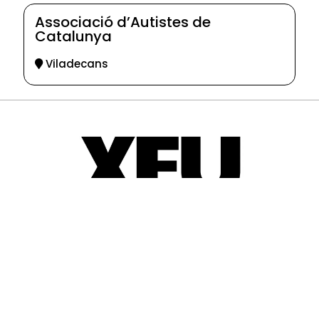
Associació d’Autistes de
Catalunya
Viladecans
© 2025-2026
Guia d'entitats
XEU (Xarxa d'Entitats i Unions)
Programació web: Space Bits