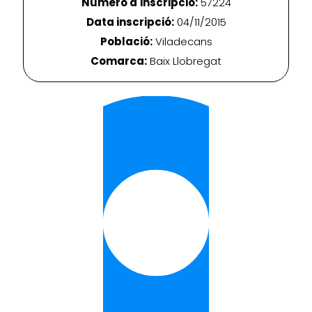
Número d'inscripció:
57224
Data inscripció:
04/11/2015
Població:
Viladecans
Comarca:
Baix Llobregat