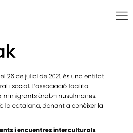
ak
el 26 de juliol de 2021, és una entitat
i social. L’associació facilita
 dones immigrants àrab-musulmanes.
 la catalana, donant a conèixer la
ents i encuentres interculturals
.