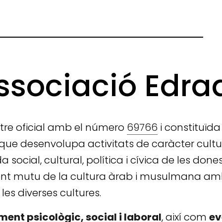
ssociació Edra
gistre oficial amb el número
69766
i constituïda 
ue desenvolupa activitats de caràcter cultural 
ida social, cultural, política i cívica de les
ent mutu de la cultura àrab i musulmana amb
e les diverses cultures.
ent psicològic, social i laboral
, així com
ev