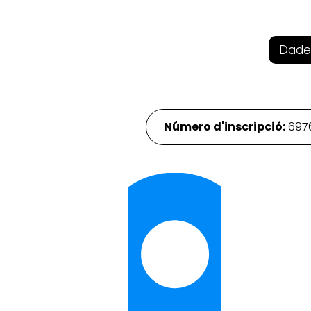
Dade
Número d'inscripció:
697