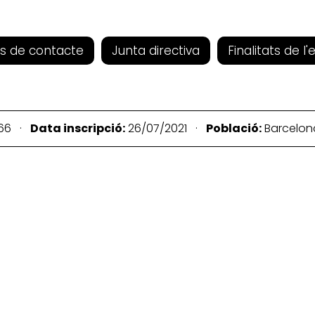
s de contacte
Junta directiva
Finalitats de l'
66 ·
Data inscripció:
26/07/2021 ·
Població:
Barcelo