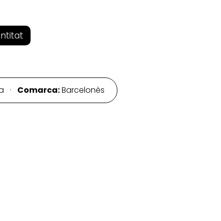
entitat
na ·
Comarca:
Barcelonès