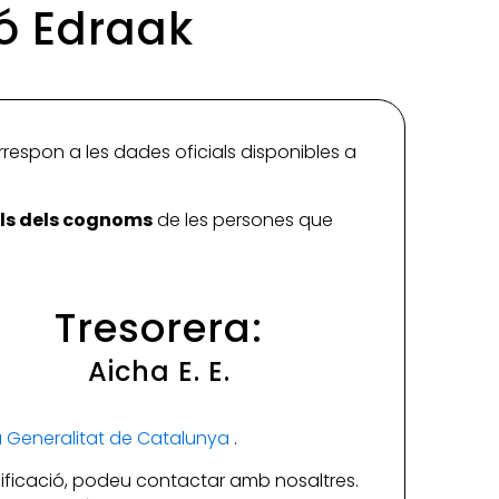
ió Edraak
rrespon a les dades oficials disponibles a
ials dels cognoms
de les persones que
Tresorera:
Aicha E. E.
la Generalitat de Catalunya
.
ificació, podeu contactar amb nosaltres.