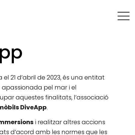
App
 el 21 d’abril de 2023, és una entitat
t apassionada pel mar i el
ar aquestes finalitats, l’associació
 mòbils DiveApp
.
immersions
i realitzar altres accions
itats d’acord amb les normes que les