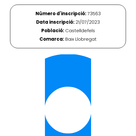
Número d'inscripció:
73563
Data inscripció:
21/07/2023
Població:
Castelldefels
Comarca:
Baix Llobregat