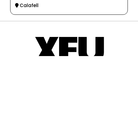
Calafell
© 2025-2026
Guia d'entitats
XEU (Xarxa d'Entitats i Unions)
Programació web: Space Bits
Sobre XEU
Qui som