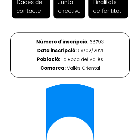
Dades de
Junta
Finalitats
contacte
directiva
de l'entitat
Número d'inscripció:
68793
Data inscripció:
09/02/2021
Població:
La Roca del Vallès
Comarca:
Vallès Oriental