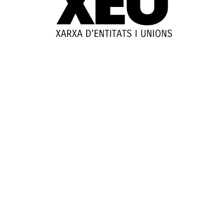
© 2025-2026
Guia d'entitats
XEU (Xarxa d'Entitats i Unions)
Programació web: Space Bits
Sobre XEU
Qui som
Contactar
Avis legal
Política de privadesa